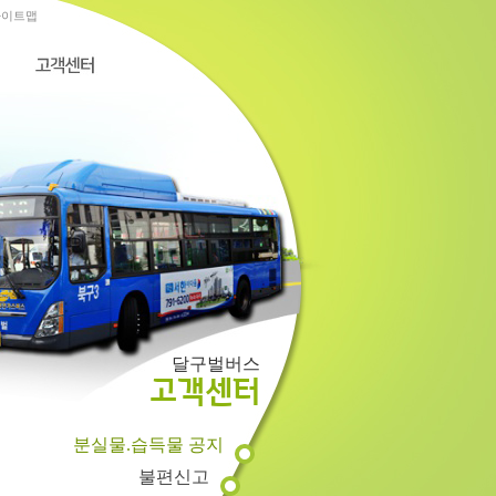
사이트맵
달구벌버스
고객센터
분실물.습득물 공지
불편신고