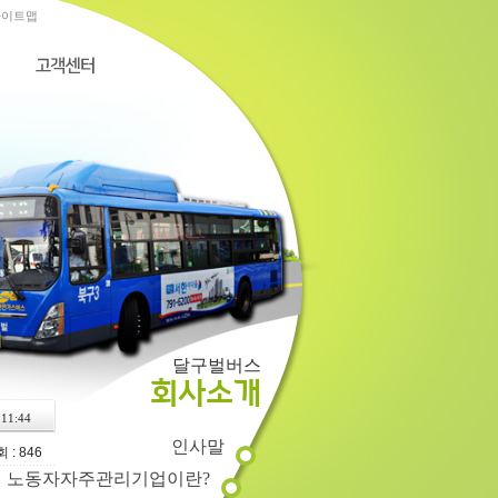
사이트맵
달구벌버스
회사소개
 11:44
인사말
 : 846
노동자자주관리기업이란?