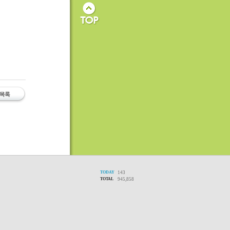
TODAY
143
TOTAL
945,858